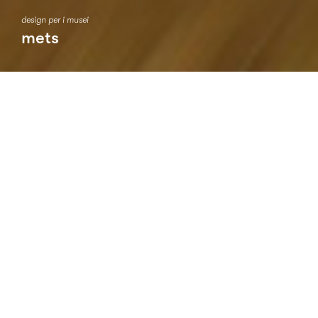
design per i musei
mets
Progetto realizzato per il Concorso di
idee per l’elaborazione dell’identità
visiva del METS, Museo etnografico
trentino San Michele, di San Michele
all’Adige in provincia di Trento. Il
progetto si è classificato al secondo
posto in graduatoria.