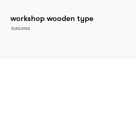
workshop wooden type
31/01/2015
impatto sulla natura in
infografica
24/09/2014