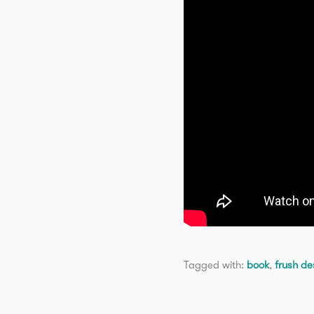
Tagged with:
book
,
frush de