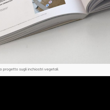
o progetto sugli inchiostri vegetali.