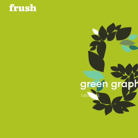
green graph
10/10/2011