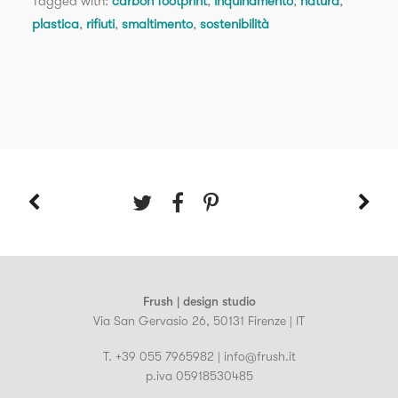
Tagged with:
carbon footprint
,
inquinamento
,
natura
,
plastica
,
rifiuti
,
smaltimento
,
sostenibilità
Frush | design studio
Via San Gervasio 26, 50131 Firenze | IT
T. +39 055 7965982 | info@frush.it
p.iva 05918530485